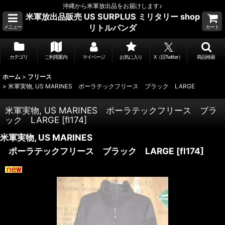
沖縄から米軍放出品をお届けします♪
米軍放出品販売 US SURPLUS ミリタリー shop
リトルパンダ
メニュー
カート
カテゴリ
ご利用案内
マイページ
お気に入り
X（旧Twitter）
商品検索
ホーム
>
フリース
>
米軍実物, US MARINES ポーラテックフリース ブラック LARGE
米軍実物, US MARINES ポーラテックフリース ブラ
ック LARGE
[
fl174
]
米軍実物, US MARINES
ポーラテックフリース ブラック LARGE
[
fl174
]