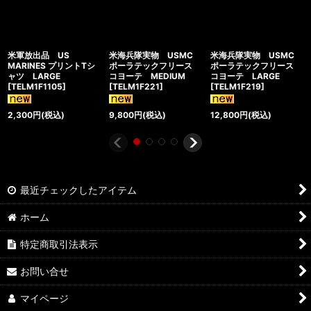
米軍放出品 US
米海兵隊実物 USMC
米海兵隊実物 USMC
MARINES プリントTシ
ポーラテックフリース
ポーラテックフリース
ャツ LARGE
コヨーテ MEDIUM
コヨーテ LARGE
[
TELM1F1105
]
[
TELM1F221
]
[
TELM1F219
]
2,300
円
(税込)
9,800
円
(税込)
12,800
円
(税込)
最近チェックしたアイテム
ホーム
特定商取引法表示
お問い合せ
マイページ