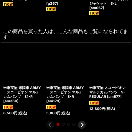
[
g267
]
ジャケット S-L
[
am067
]
この商品を買った人は、こんな商品もご覧になられてま
す
米軍実物,米陸軍 ARMY
米軍実物,米陸軍 ARMY
米軍実物 スコーピオン
スコーピオン マルチ
スコーピオン マルチ
マルチカムパンツ S-
カムパンツ 31-R
カムパンツ S-R
REGULAR
[
am577
]
[
am360
]
[
am179
]
12,800
円
(税込)
8,500
円
(税込)
5,800
円
(税込)