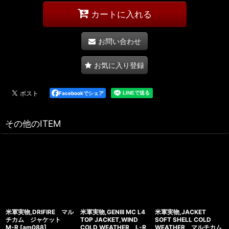
カートに入れる
お問い合わせ
お気に入り登録
Facebookでシェア
その他のITEM
米軍実物,DRIFIRE マル
米軍実物,GENIII MC L4
米軍実物,JACKET
チカム ジャケット
TOP JACKET,WIND
SOFT SHELL COLD
M-R
[
am088
]
COLD WEATHER L-R
WEATHER マルチカム