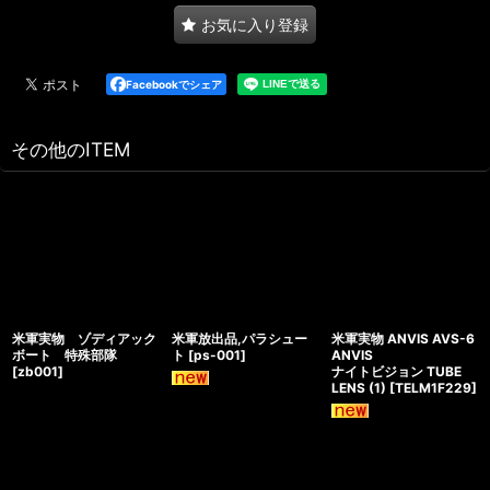
お気に入り登録
Facebookでシェア
その他のITEM
米軍実物 ゾディアック
米軍放出品,パラシュー
米軍実物 ANVIS AVS-6
ボート 特殊部隊
ト
[
ps-001
]
ANVIS
[
zb001
]
ナイトビジョン TUBE
LENS (1)
[
TELM1F229
]