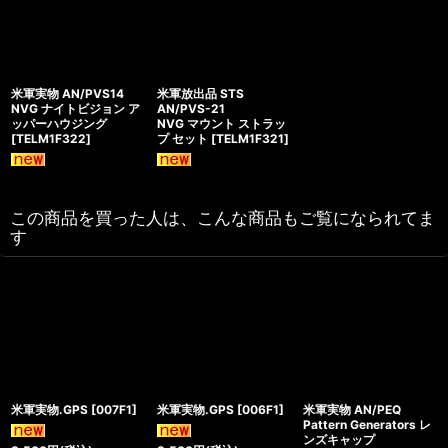
米軍実物 AN/PVS14
米軍放出品 STS
NVG ナイトビジョン ア
AN/PVS-21
ッパーハウジング
NVG マウント ストラッ
[
TELM1F322
]
プ セット
[
TELM1F321
]
この商品を買った人は、こんな商品もご覧になられてま
す
米軍実物.GPS
[
007F1
]
米軍実物.GPS
[
006F1
]
米軍実物 AN/PEQ
Pattern Generators レ
ンズキャップ