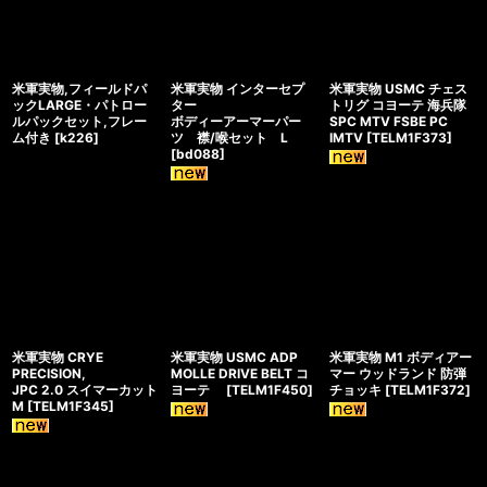
米軍実物,フィールドパ
米軍実物 インターセプ
米軍実物 USMC チェス
ックLARGE・パトロー
ター
トリグ コヨーテ 海兵隊
ルパックセット,フレー
ボディーアーマーパー
SPC MTV FSBE PC
ム付き
[
k226
]
ツ 襟/喉セット L
IMTV
[
TELM1F373
]
[
bd088
]
米軍実物 CRYE
米軍実物 USMC ADP
米軍実物 M1 ボディアー
PRECISION,
MOLLE DRIVE BELT コ
マー ウッドランド 防弾
JPC 2.0 スイマーカット
ヨーテ
[
TELM1F450
]
チョッキ
[
TELM1F372
]
M
[
TELM1F345
]