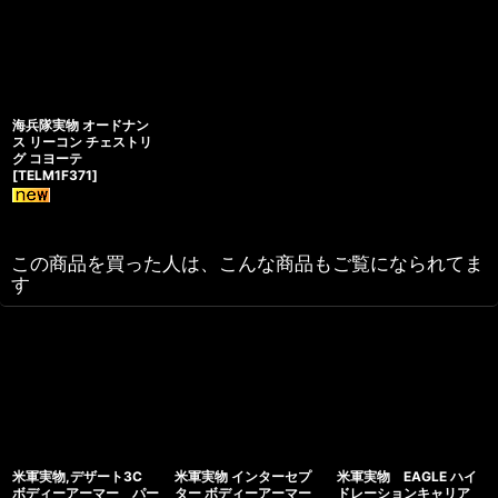
海兵隊実物 オードナン
ス リーコン チェストリ
グ コヨーテ
[
TELM1F371
]
この商品を買った人は、こんな商品もご覧になられてま
す
米軍実物,デザート3C
米軍実物 インターセプ
米軍実物 EAGLE ハイ
ボディーアーマー パー
ター ボディーアーマー
ドレーションキャリア