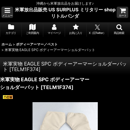
沖縄から米軍放出品をお届けします♪
米軍放出品販売 US SURPLUS ミリタリー shop
リトルパンダ
メニュー
カート
カテゴリ
ご利用案内
マイページ
お気に入り
X（旧Twitter）
商品検索
ホーム
>
ボディーアーマー／ベスト
>
米軍実物 EAGLE SPC ボディーアーマーショルダーパット
米軍実物 EAGLE SPC ボディーアーマーショルダーパッ
ト
[
TELM1F374
]
米軍実物 EAGLE SPC ボディーアーマー
ショルダーパット
[
TELM1F374
]