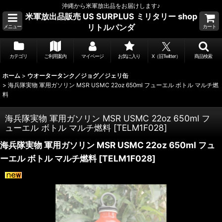
沖縄から米軍放出品をお届けします♪
米軍放出品販売 US SURPLUS ミリタリー shop
リトルパンダ
メニュー
カート
カテゴリ
ご利用案内
マイページ
お気に入り
X（旧Twitter）
商品検索
ホーム
>
ウオータータンク／ジョグ／ジェリ缶
>
海兵隊実物 軍用ガソリン MSR USMC 22oz 650ml フューエル ボトル マルチ燃
料
海兵隊実物 軍用ガソリン MSR USMC 22oz 650ml フ
ューエル ボトル マルチ燃料
[
TELM1F028
]
海兵隊実物 軍用ガソリン MSR USMC 22oz 650ml フュ
ーエル ボトル マルチ燃料
[
TELM1F028
]