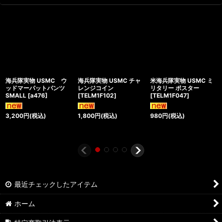
海兵隊実物 USMC ウ
海兵隊実物 USMC チャ
米海兵隊実物 USMC ミ
ッドマーパットパンツ
レンジコイン
リタリー ポスター
SMALL
[
a476
]
[
TELM1F102
]
[
TELM1F047
]
3,200
円
(税込)
1,800
円
(税込)
980
円
(税込)
最近チェックしたアイテム
ホーム