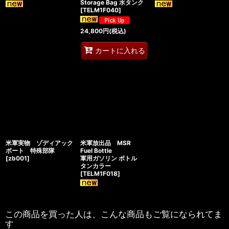
Storage Bag 水タンク
[
TELM1F040
]
24,800
円
(税込)
カートに入れる
米軍実物 ゾディアック
米軍放出品 MSR
ボート 特殊部隊
Fuel Bottle
[
zb001
]
軍用ガソリン ボトル
タンカラー
[
TELM1F018
]
この商品を買った人は、こんな商品もご覧になられてま
す