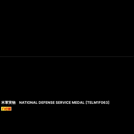
米軍実物 NATIONAL DEFENSE SERVICE MEDAL
[
TELM1F063
]