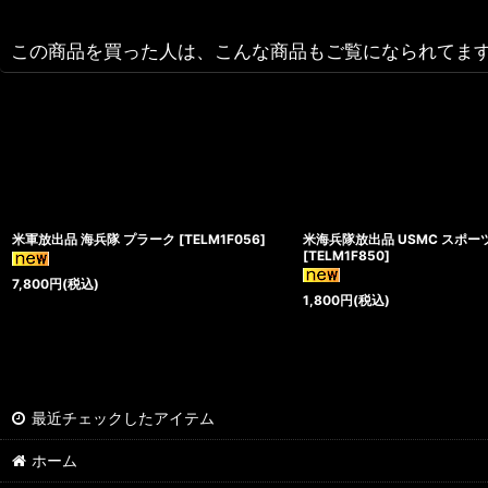
この商品を買った人は、こんな商品もご覧になられてま
米軍放出品 海兵隊 プラーク
[
TELM1F056
]
米海兵隊放出品 USMC スポ
[
TELM1F850
]
7,800
円
(税込)
1,800
円
(税込)
最近チェックしたアイテム
ホーム