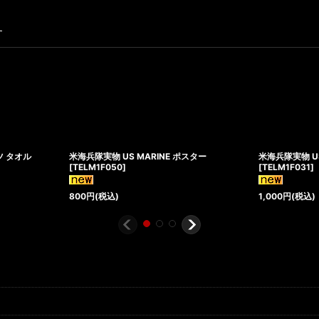
す
ーツ タオル
米海兵隊実物 US MARINE ポスター
米海兵隊実物 US
[
TELM1F050
]
[
TELM1F031
]
800
円
(税込)
1,000
円
(税込)