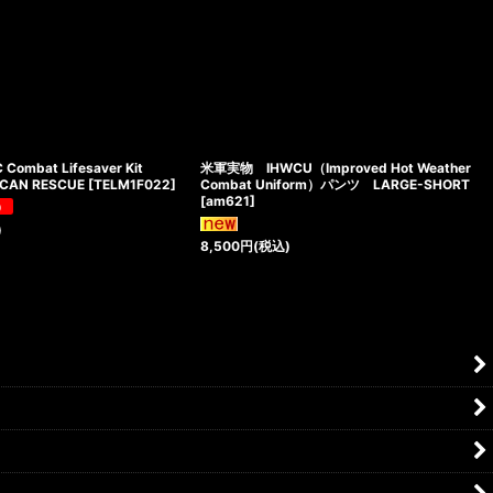
ombat Lifesaver Kit
米軍実物 IHWCU（Improved Hot Weather
ICAN RESCUE
[
TELM1F022
]
Combat Uniform）パンツ LARGE-SHORT
[
am621
]
)
8,500
円
(税込)