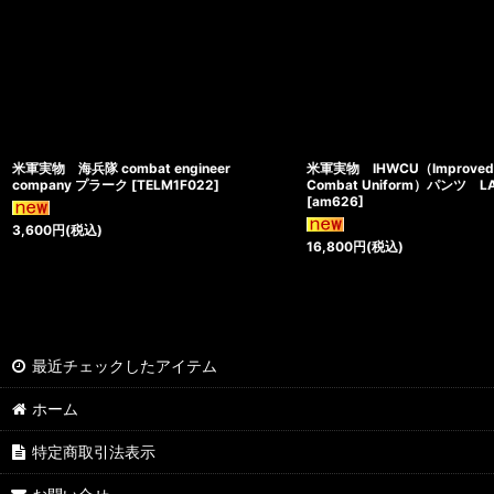
米軍実物 海兵隊 combat engineer
米軍実物 IHWCU（Improved H
company プラーク
[
TELM1F022
]
Combat Uniform）パンツ L
[
am626
]
3,600
円
(税込)
16,800
円
(税込)
最近チェックしたアイテム
ホーム
特定商取引法表示