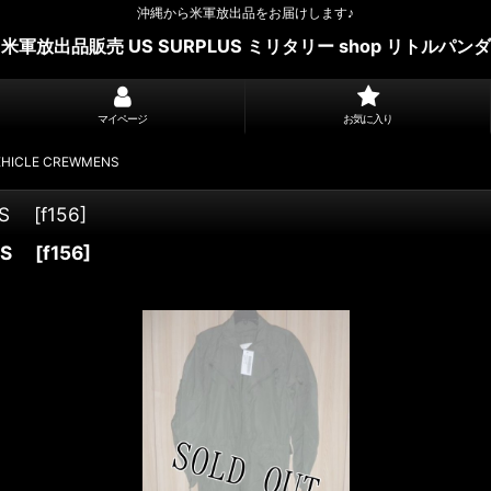
沖縄から米軍放出品をお届けします♪
米軍放出品販売 US SURPLUS ミリタリー shop リトルパンダ
マイページ
お気に入り
EHICLE CREWMENS
ENS
[
f156
]
ENS
[
f156
]