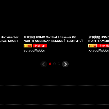
ot Weather
米軍実物 USMC Combat Lifesaver Kit
米軍実物 USMC C
ARGE-SHORT
NORTH AMERICAN RESCUE
[
TELM1F319
]
NORTH AMER
69,800
円
(税込)
77,800
円
(税込