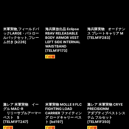
米軍実物,フィールドパ
海兵隊放出品 Eclipse
海兵隊実物 オードナン
ックLARGE・パトロー
RBAV RELEASABLE
ス プレートキャリア M
ルパックセット,フレー
BODY ARMOR VEST
[
TELM1F283
]
ム付き
[
k226
]
LEFT SIDE INTERNAL
WAISTBAND
[
TELM1F173
]
激レア 米軍実物 イー
米軍実物 MOLLE II FLC
激レア 米軍実物 CRYE
グル MAC-R
FIGHTING LOAD
PRECISIONM
リリーサブルアーマー
CARRIER ファイティン
アダプティブベストシス
ベスト S
グ ロードキャリー ベス
テム フルセット
[
TELM1FT247
]
ト
[
bd197
]
[
TELM1F350
]