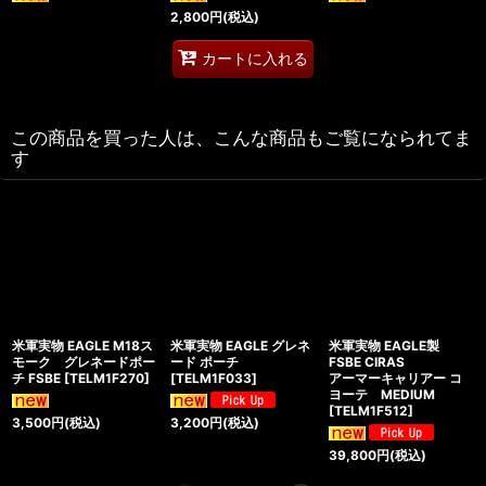
2,800
円
(税込)
カートに入れる
この商品を買った人は、こんな商品もご覧になられてま
す
米軍実物 EAGLE M18ス
米軍実物 EAGLE グレネ
米軍実物 EAGLE製
モーク グレネードポー
ード ポーチ
FSBE CIRAS
チ FSBE
[
TELM1F270
]
[
TELM1F033
]
アーマーキャリアー コ
ヨーテ MEDIUM
[
TELM1F512
]
3,500
円
(税込)
3,200
円
(税込)
39,800
円
(税込)