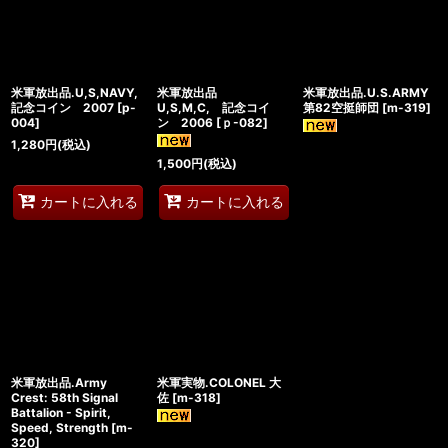
米軍放出品.U,S,NAVY,
米軍放出品
米軍放出品.U.S.ARMY
記念コイン 2007
[
p-
U,S,M,C, 記念コイ
第82空挺師団
[
m-319
]
004
]
ン 2006
[
ｐ-082
]
1,280
円
(税込)
1,500
円
(税込)
カートに入れる
カートに入れる
米軍放出品.Army
米軍実物.COLONEL 大
Crest: 58th Signal
佐
[
m-318
]
Battalion - Spirit,
Speed, Strength
[
m-
320
]