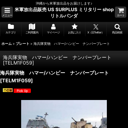
沖縄から米軍放出品をお届けします♪
米軍放出品販売 US SURPLUS ミリタリー shop
リトルパンダ
メニュー
カート
カテゴリ
ご利用案内
マイページ
お気に入り
X（旧Twitter）
商品検索
ホーム
>
プレート
>
海兵隊実物 ハマー/ハンビー ナンバープレート
海兵隊実物 ハマー/ハンビー ナンバープレート
[
TELM1F059
]
海兵隊実物 ハマー/ハンビー ナンバープレート
[
TELM1F059
]