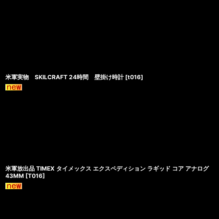
米軍実物 SKILCRAFT 24時間 壁掛け時計
[
t016
]
米軍放出品 TIMEX タイメックス エクスペディション ラギッド コア アナログ
43MM
[
T016
]