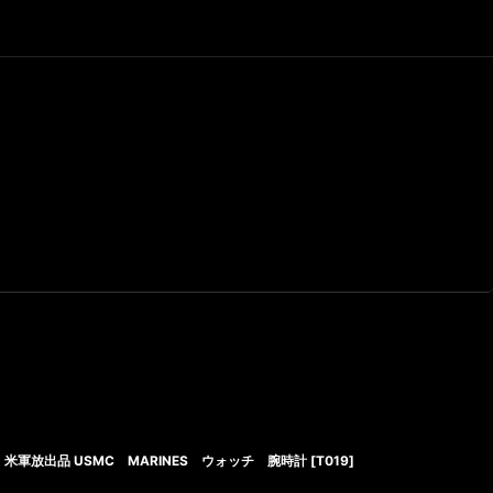
米軍放出品 USMC MARINES ウォッチ 腕時計
[
T019
]