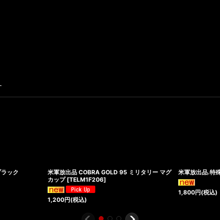
す
ブラック
米軍放出品 COBRA GOLD 95 ミリタリー マグ
米軍放出品.特
カップ
[
TELM1F206
]
1,800
円
(税込)
1,200
円
(税込)