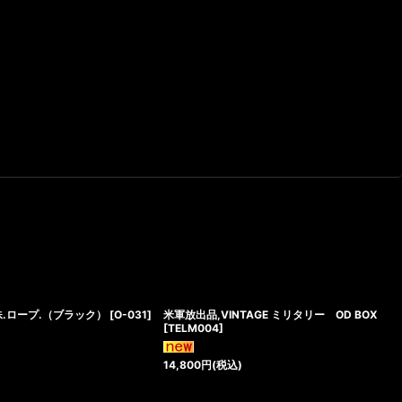
殊.ロープ.（ブラック）
[
O-031
]
米軍放出品,VINTAGE ミリタリー OD BOX
[
TELM004
]
14,800
円
(税込)