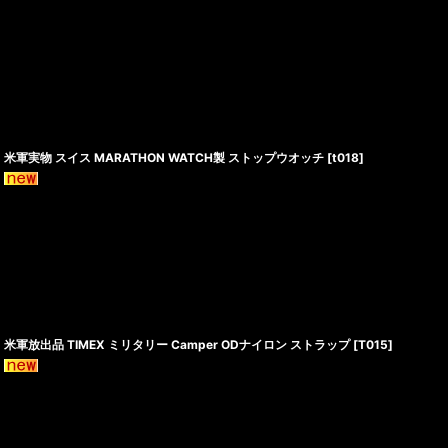
米軍実物 スイス MARATHON WATCH製 ストップウオッチ
[
t018
]
米軍放出品 TIMEX ミリタリー Camper ODナイロン ストラップ
[
T015
]