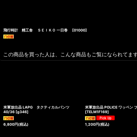
飛行時計 精工舎 ＳＥＩＫＯ 一日巻
[
01000
]
この商品を買った人は、こんな商品もご覧になられてま
米軍放出品 LAPG タクティカルパンツ
米軍放出品 POLICE ワッペン 
40/36
[
g346
]
[
TELM1F169
]
6,800
円
(税込)
1,200
円
(税込)