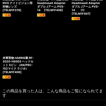
NVG ナイトビジョン用
Headmount Adapter
Headmount Adapter
対物レンズ
ダブル Jアーム PVS-
ダブル Jアーム PVS-
[
TELM1F378
]
14
[
TELM1F408
]
14 (1)
[
TELM1F407
]
米軍実物 HARRIS製 RF-
3020-HS003 ヘッドセ
ット 5ピン （AN/PRC-
152マイク ラジオ)
[
TELM1F406
]
この商品を買った人は、こんな商品もご覧になられてま
す