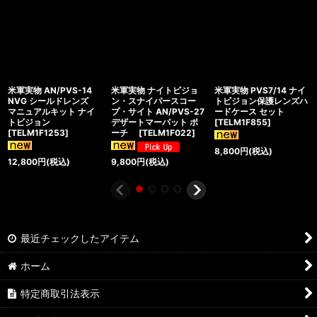
米軍実物 AN/PVS-14
米軍実物 ナイトビジョ
米軍実物 PVS7/14 ナイ
NVG シールドレンズ
ン・スナイパースコー
トビジョン保護レンズハ
マニュアルキット ナイ
プ・サイト AN/PVS-27
ードケース セット
トビジョン
デザートマーパット ポ
[
TELM1F855
]
[
TELM1F1253
]
ーチ
[
TELM1F022
]
8,800
円
(税込)
12,800
円
(税込)
9,800
円
(税込)
最近チェックしたアイテム
ホーム
特定商取引法表示