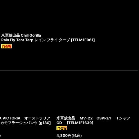
米軍放出品 Chill Gorilla
Rain Fly Tent Tarp レイン フライ タープ
[
TELM1F061
]
A VICTORIA オーストラリア
米軍放出品 MV-22 OSPREY Tシャツ
彩 カモフラージュパンツ
[
g180
]
OD
[
TELM1F1639
]
)
4,800
円
(税込)