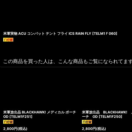
米軍実物 ACU コンバット テント フライ ICS RAIN FLY
[
TELM1Ｆ060
]
この商品を買った人は、こんな商品もご覧になられてま
米軍放出品 BLACKHAWK! メディカル ポーチ
米軍放出品 BLACKHAWK!
OD
[
TELM1F251
]
ーチ OD
[
TELM1F250
]
2,800
円
(税込)
2,800
円
(税込)