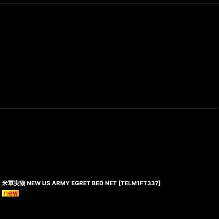
米軍実物 NEW US ARMY EGRET BED NET
[
TELM1FT337
]