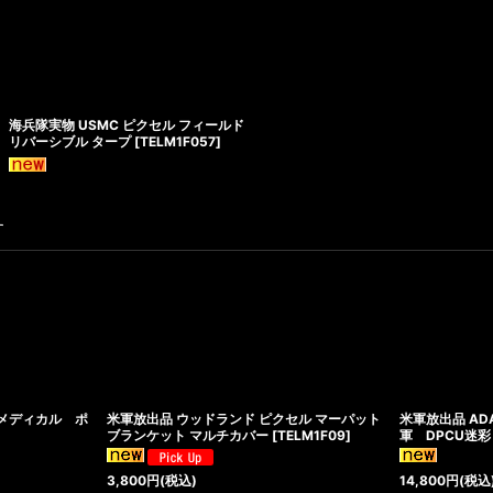
海兵隊実物 USMC ピクセル フィールド
リバーシブル タープ
[
TELM1F057
]
す
 メディカル ポ
米軍放出品 ウッドランド ピクセル マーパット
米軍放出品 AD
ブランケット マルチカバー
[
TELM1F09
]
軍 DPCU迷
3,800
円
(税込)
14,800
円
(税込