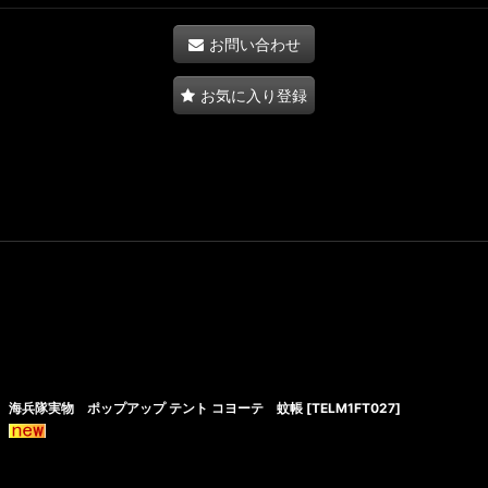
お問い合わせ
お気に入り登録
海兵隊実物 ポップアップ テント コヨーテ 蚊帳
[
TELM1FT027
]