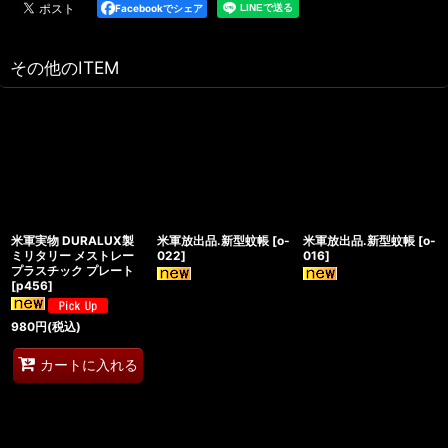
Facebookでシェア
その他のITEM
米軍実物 DURALUX製
米軍放出品.新型蚊帳
[
o-
米軍放出品.新型蚊帳
[
o-
ミリタリー メストレー
022
]
016
]
プラスチック プレート
[
p456
]
980
円
(税込)
カートに入れる