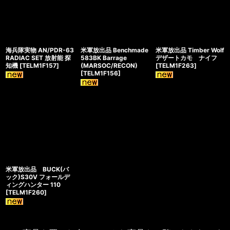
海兵隊実物 AN/PDR-63
米軍放出品 Benchmade
米軍放出品 Timber Wolf
RADIAC SET 放射能 探
583BK Barrage
デザートカモ ナイフ
知機
[
TELM1F157
]
(MARSOC/RECON)
[
TELM1F263
]
[
TELM1F156
]
米軍放出品 BUCK(バ
ック)S30V フォールデ
ィングハンター 110
[
TELM1F260
]