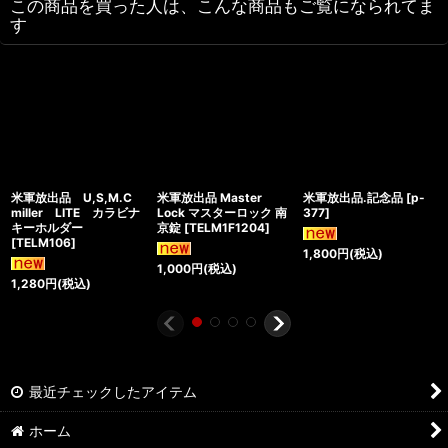
この商品を買った人は、こんな商品もご覧になられてま
す
米軍放出品 U,S,M.C
米軍放出品 Master
米軍放出品.記念品
[
p-
miller LITE カラビナ
Lock マスターロック 南
377
]
キーホルダー
京錠
[
TELM1F1204
]
[
TELM106
]
1,800
円
(税込)
1,000
円
(税込)
1,280
円
(税込)
最近チェックしたアイテム
ホーム