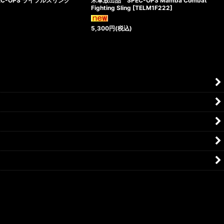
EC-OPS ライフルスリング
米軍放出品 SPEC-OPS Mamba Combat
Fighting Sling
[
TELM1F222
]
5,300
円
(税込)