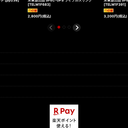
ーチ
[
pp238
]
米軍放出品 SPEC-OPS ライフルスリング
米軍放出品 SP
[
TELM1F683
]
[
TELM1F391
]
2,800
円
(税込)
3,200
円
(税込)