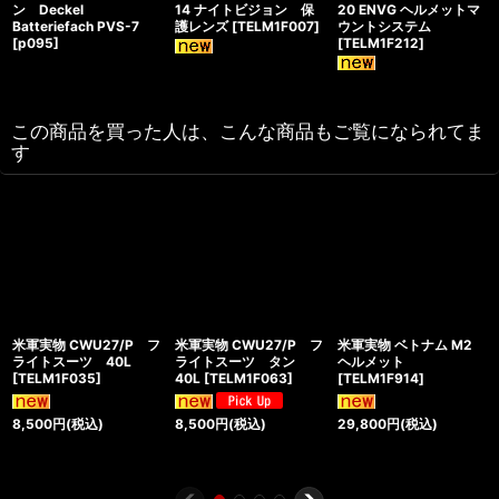
ン Deckel
14 ナイトビジョン 保
20 ENVG ヘルメットマ
Batteriefach PVS-7
護レンズ
[
TELM1F007
]
ウントシステム
[
p095
]
[
TELM1F212
]
この商品を買った人は、こんな商品もご覧になられてま
す
米軍実物 CWU27/P フ
米軍実物 CWU27/P フ
米軍実物 ベトナム M2
ライトスーツ 40L
ライトスーツ タン
ヘルメット
[
TELM1F035
]
40L
[
TELM1F063
]
[
TELM1F914
]
8,500
円
(税込)
8,500
円
(税込)
29,800
円
(税込)