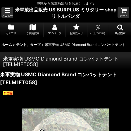
沖縄から米軍放出品をお届けします♪
米軍放出品販売 US SURPLUS ミリタリー shop
リトルパンダ
メニュー
カート
カテゴリ
ご利用案内
マイページ
お気に入り
X（旧Twitter）
商品検索
ホーム
>
テント、タープ
>
米軍実物 USMC Diamond Brand コンバットテント
米軍実物 USMC Diamond Brand コンバットテント
[
TELM1FT058
]
米軍実物 USMC Diamond Brand コンバットテント
[
TELM1FT058
]