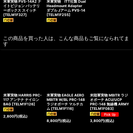
米軍実物 PVS-14A2 ナ
米軍実物 ITT社製 Dual
イトビジョン バッテリ
Headmount Adapter
ーボックス スイッチ
ダブル Jアーム PVS-14
[
TELM1F327
]
[
TELM1F255
]
この商品を買った人は、こんな商品もご覧になられてま
す
米軍実物 HARRIS PRC-
米軍実物 EAGLE AERO
米陸軍実物 MBITR ラジ
117 アンテナ ナイロン
MBITR W/BL PRC-148
オポーチ ACU/UCP
BAG
[
TELM1F126
]
ラジオポーチ マルチカ
PRC-148 無線機 ARMY
ム
[
TELM1F116
]
[
TELM1F083
]
2,800
円
(税込)
8,800
円
(税込)
3,800
円
(税込)