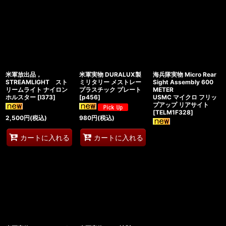
米軍放出品，
米軍実物 DURALUX製
海兵隊実物 Micro Rear
STREAMLIGHT スト
ミリタリー メストレー
Sight Assembly 600
リームライト ナイロン
プラスチック プレート
METER
ホルスター
[
I373
]
[
p456
]
USMC マイクロ フリッ
プアップ リアサイト
[
TELM1F328
]
2,500
円
(税込)
980
円
(税込)
カートに入れる
カートに入れる