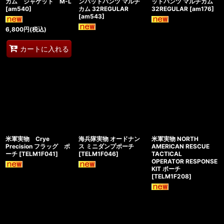
カム ジャケット M-L
ンバットパンツ マルチ
ットパンツ マルチカム
[
am540
]
カム 32REGULAR
32REGULAR
[
am176
]
[
am543
]
6,800
円
(税込)
カートに入れる
米軍実物 Crye
海兵隊実物 オードナン
米軍実物 NORTH
Precision フラッグ ポ
ス ミニダンプポーチ
AMERICAN RESCUE
ーチ
[
TELM1F041
]
[
TELM1F046
]
TACTICAL
OPERATOR RESPONSE
KIT ポーチ
[
TELM1F208
]