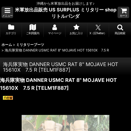
沖縄から米軍放出品をお届けします♪
米軍放出品販売 US SURPLUS ミリタリー shop
リトルパンダ
メニュー
カート
カテゴリ
ご利用案内
マイページ
お気に入り
X（旧Twitter）
商品検索
ホーム
>
ミリタリーブーツ
>
海兵隊実物 DANNER USMC RAT 8" MOJAVE HOT 15610X 7.5 R
海兵隊実物 DANNER USMC RAT 8" MOJAVE HOT
15610X 7.5 R
[
TELM1F887
]
海兵隊実物 DANNER USMC RAT 8" MOJAVE HOT
15610X 7.5 R
[
TELM1F887
]