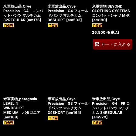
米軍放出品,Crye
米軍放出品,Crye
米軍実物 BEYOND
Precision G4 コンバ
Precision G4 フィール
CLOTHING SYSTEMS
ットパンツ マルチカム
ドパンツ マルチカム
コンバットシャツ M-R
32REGULAR
[
am176
]
36SHORT
[
am533
]
[
am190
]
26,800
円
(税込)
カートに入れる
米軍実物,patagonia
米軍放出品,Crye
米軍放出品,Crye
LEVEL 4
Precision G3 フィール
Precision G4 FR コ
WINDSHIRT
ドパンツ マルチカム
ンバットパンツ マルチ
MEDIUM パタゴニア
34SHORT
[
am164
]
カム 34REGULAR
[
am189
]
[
am529
]