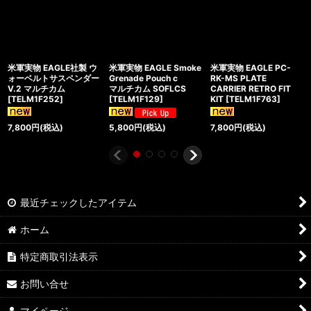
米軍実物 EAGLE社製 ウ
米軍実物 EAGLE Smoke
米軍実物 EAGLE PC-
ォーベルトサスペンダー
Grenade Pouch c
RK-MS PLATE
V.2 マルチカム
マルチカム SOFLCS
CARRIER RETRO FIT
[
TELM1F252
]
[
TELM1F129
]
KIT
[
TELM1F763
]
7,800
円
(税込)
5,800
円
(税込)
7,800
円
(税込)
最近チェックしたアイテム
ホーム
特定商取引法表示
お問い合せ
マイページ