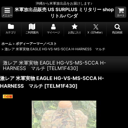
沖縄から米軍放出品をお届けします♪
米軍放出品販売 US SURPLUS ミリタリー shop
リトルパンダ
メニュー
カート
カテゴリ
ご利用案内
マイページ
お気に入り
X（旧Twitter）
商品検索
ホーム
>
ボディーアーマー／ベスト
>
激レア 米軍実物 EAGLE HG-VS-MS-5CCA H-HARNESS マルチ
激レア 米軍実物 EAGLE HG-VS-MS-5CCA H-
HARNESS マルチ
[
TELM1F430
]
激レア 米軍実物 EAGLE HG-VS-MS-5CCA H-
HARNESS マルチ
[
TELM1F430
]