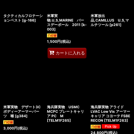
タクティカルフロテーシ
米軍実
米軍放出
ョンベスト
[
g-166
]
物.U,S,MARINE バー
品,CAMILLUS U,S,マ
スデーボール 2011
[
k-
ルチツール
[
p261
]
003
]
1,500
円
(税込)
カートに入れる
米軍実物 デザート3C
海兵隊実物 USMC
海兵隊実物 アライド
ボディーアーマーパー
MCPC プレートキャリ
LVAC Low Vis アーマー
ツ 喉
[
g384
]
ア PC M
キャリア コヨーテ FSBE
[
TELM1F265
]
RECON
[
TELM1F263
]
3,000
円
(税込)
24,800
円
(税込)