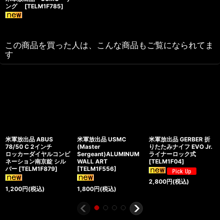
ング
[
TELM1F785
]
この商品を買った人は、こんな商品もご覧になられてま
す
米軍放出品 ABUS
米軍放出品 USMC
米軍放出品 GERBER 折
78/50 C 2インチ
(Master
りたたみナイフ EVO Jr.
ロッカーダイヤルコンビ
Sergeant)ALUMINUM
ライナーロック式
ネーション南京錠 シル
WALL ART
[
TELM1F04
]
バー
[
TELM1F879
]
[
TELM1F556
]
2,800
円
(税込)
1,200
円
(税込)
1,800
円
(税込)