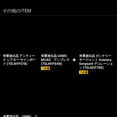
その他のITEM
米軍放出品 アンティー
米軍放出品 USMC
米軍放出品 ガンナリー
ク シアター サインボー
MCAS アンブレラ 傘
サージャント Gunnery
ド
[
TELM1F078
]
[
TELM1F649
]
Sergeant デコレーショ
ン
[
TELM1F786
]
米軍放出品 USMC リ