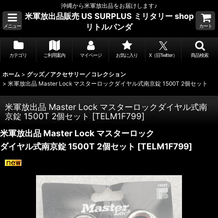
沖縄から米軍放出品をお届けします♪
米軍放出品販売 US SURPLUS ミリタリー shop
リトルパンダ
メニュー
カート
カテゴリ
ご利用案内
マイページ
お気に入り
X（旧Twitter）
商品検索
ホーム
>
グッズ／アクセサリー／コレクション
>
米軍放出品 Master Lock マスターロックダイヤル式南京錠 1500T 2個セット
米軍放出品 Master Lock マスターロックダイヤル式南
京錠 1500T 2個セット
[
TELM1F799
]
米軍放出品 Master Lock マスターロック
ダイヤル式南京錠 1500T 2個セット
[
TELM1F799
]