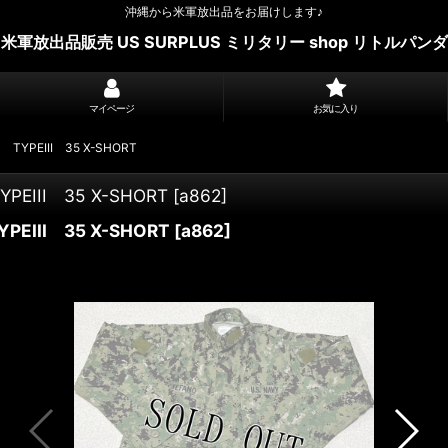
沖縄から米軍放出品をお届けします♪
米軍放出品販売 US SURPLUS ミリタリー shop リトルパンダ
マイページ
お気に入り
PEIII 35 X-SHORT
III 35 X-SHORT
[
a862
]
III 35 X-SHORT
[
a862
]