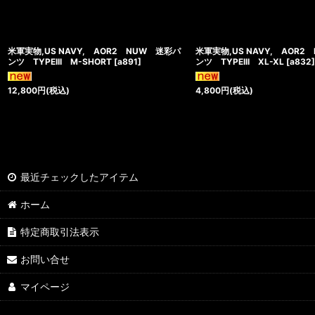
米軍実物,US NAVY, AOR2 NUW 迷彩パ
米軍実物,US NAVY, AOR
ンツ TYPEIII M-SHORT
[
a891
]
ンツ TYPEIII XL-XL
[
a832
]
12,800
円
(税込)
4,800
円
(税込)
最近チェックしたアイテム
ホーム
特定商取引法表示
お問い合せ
マイページ