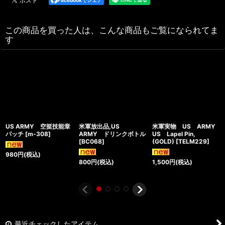
Facebookでシェア
この商品を買った人は、こんな商品もご覧になられてま
す
US ARMY 空挺技能章
米軍放出品,US
米軍実物 US ARMY
パッチ
[
m-308
]
ARMY ドリンクボトル
US Lapel Pin,
[
BC068
]
(GOLD)
[
TELM229
]
980
円
(税込)
800
円
(税込)
1,500
円
(税込)
最近チェックしたアイテム