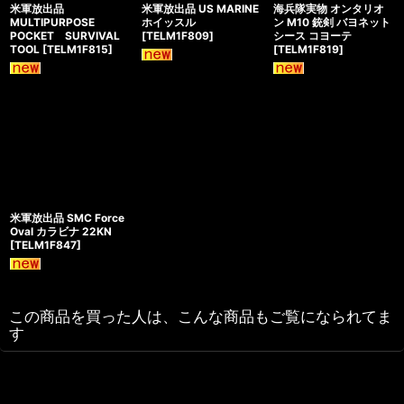
米軍放出品
米軍放出品 US MARINE
海兵隊実物 オンタリオ
MULTIPURPOSE
ホイッスル
ン M10 銃剣 バヨネット
POCKET SURVIVAL
[
TELM1F809
]
シース コヨーテ
TOOL
[
TELM1F815
]
[
TELM1F819
]
米軍放出品 SMC Force
Oval カラビナ 22KN
[
TELM1F847
]
この商品を買った人は、こんな商品もご覧になられてま
す