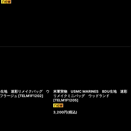
U生地 迷彩リメイクバッグ ウ
米軍実物 USMC MARINES BDU生地 迷彩
フラージュ
[
TELM1F1202
]
リメイクミニバッグ ウッドランド
[
TELM1F1205
]
3,200
円
(税込)