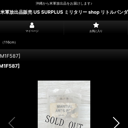
沖縄から米軍放出品をお届けします♪
米軍放出品販売 US SURPLUS ミリタリー shop リトルパンダ
マイページ
お気に入り
N （116cm）
LM1F587
]
M1F587
]