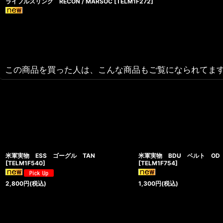
ライフルスリング RECON / MARSOC
[
TELM1F272
]
この商品を買った人は、こんな商品もご覧になられてま
米軍実物 ESS ゴーグル TAN
米軍実物 BDU ベルト OD
[
TELM1F540
]
[
TELM1F754
]
2,800
円
(税込)
1,300
円
(税込)