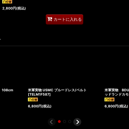
2,800
円
(税込)
カートに入れる
す
 108cm
米軍実物 USMC ブルードレス/ベルト
米軍実物 BD
[
TELM1F587
]
ッドランドカモ
6,800
円
(税込)
6,800
円
(税込)