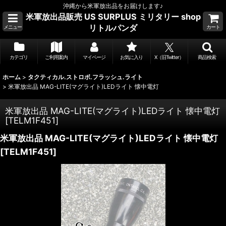
沖縄から米軍放出品をお届けします♪
米軍放出品販売 US SURPLUS ミリタリー shop
リトルパンダ
メニュー
カート
カテゴリ
ご利用案内
マイページ
お気に入り
X（旧Twitter）
商品検索
ホーム
>
タクティカル.ストロボ.フラッシュ.ライト
>
米軍放出品 MAG-LITE(マグライト)LEDライト 懐中電灯
米軍放出品 MAG-LITE(マグライト)LEDライト 懐中電灯
[
TELM1F451
]
米軍放出品 MAG-LITE(マグライト)LEDライト 懐中電灯
[
TELM1F451
]