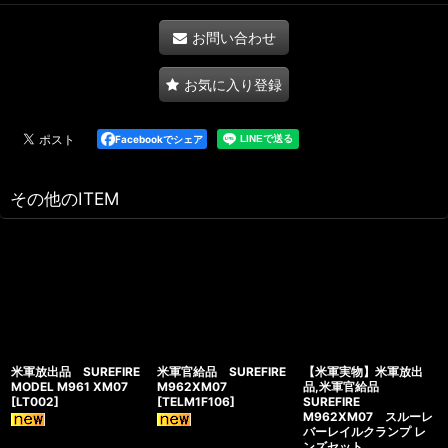
お問い合わせ
お気に入り登録
Facebookでシェア
その他のITEM
米軍放出品 SUREFIRE
米軍官給品 SUREFIRE
【米軍実物】米軍放出
MODEL M961 XM07
M962XM07
品,米軍官給品
[
LT002
]
[
TELM1F106
]
SUREFIRE
M962XM07 スルーレ
バーレイルクランプ レ
ンズセット