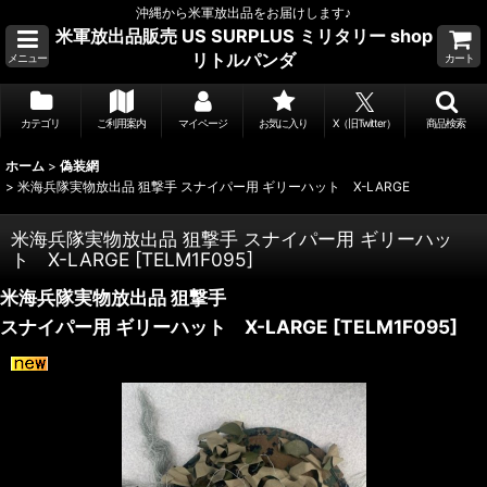
沖縄から米軍放出品をお届けします♪
米軍放出品販売 US SURPLUS ミリタリー shop
リトルパンダ
メニュー
カート
カテゴリ
ご利用案内
マイページ
お気に入り
X（旧Twitter）
商品検索
ホーム
>
偽装網
>
米海兵隊実物放出品 狙撃手 スナイパー用 ギリーハット X-LARGE
米海兵隊実物放出品 狙撃手 スナイパー用 ギリーハッ
ト X-LARGE
[
TELM1F095
]
米海兵隊実物放出品 狙撃手
スナイパー用 ギリーハット X-LARGE
[
TELM1F095
]