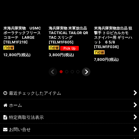
米海兵隊実物 USMC
海兵隊実物 米軍放出品
米海兵隊実物放出品 狙
ポーラテックフリース
TACTICAL TAILOR QR
撃手 トロピカルカモ
コヨーテ LARGE
TAC スリング
スナイパー用 ギリーハ
[
TELM1F219
]
[
TELM1F605
]
ット 6 5/8
[
TELM1F036
]
12,800
円
(税込)
3,800
円
(税込)
7,800
円
(税込)
最近チェックしたアイテム
ホーム
特定商取引法表示
お問い合せ