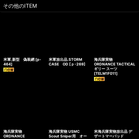
その他のITEM
米軍,新型 偽装網
[
p-
米軍放出品.STORM
海兵隊実物
464
]
CASE OD
[
ｐ-269
]
ORDNANCE TACTICAL
ギリー スーツ
[
TELM1F011
]
海兵隊実物
海兵隊実物 USMC
米海兵隊実物放出品 デ
ORDNANCE
Scout Sniper用 オー
ザートマーパッド