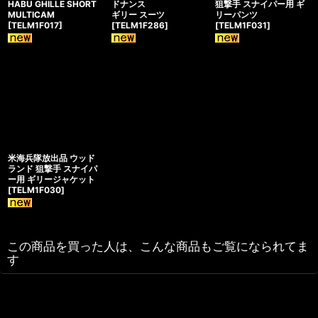
HABU GHILLE SHORT
ドナンス
狙撃手 スナイパー用 ギ
MULTICAM
ギリー スーツ
リーパンツ
[
TELM1F017
]
[
TELM1F286
]
[
TELM1F031
]
米海兵隊放出品 ウッド
ランド 狙撃手 スナイパ
ー用 ギリージャケット
[
TELM1F030
]
この商品を買った人は、こんな商品もご覧になられてま
す