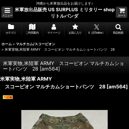
沖縄から米軍放出品をお届けします♪
米軍放出品販売 US SURPLUS ミリタリー shop
リトルパンダ
メニュー
カート
カテゴリ
ご利用案内
マイページ
お気に入り
X（旧Twitter）
商品検索
ホーム
>
マルチカム/スコーピオン
>
米軍実物,米陸軍 ARMY スコーピオン マルチカムショートパンツ 28
米軍実物,米陸軍 ARMY スコーピオン マルチカムショ
ートパンツ 28
[
am564
]
米軍実物,米陸軍 ARMY
スコーピオン マルチカムショートパンツ 28
[
am564
]