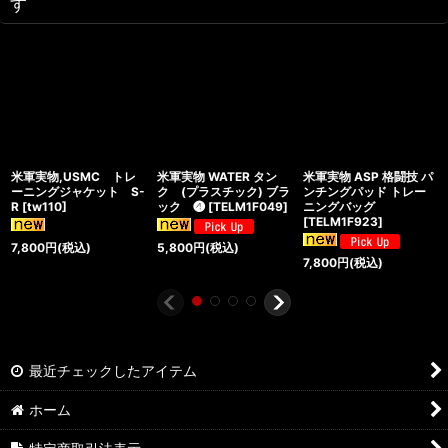
す
米軍実物,USMC トレ
米軍実物 WATER タン
米軍実物 ASP 格闘技 パ
ーニングジャケット S-
ク (プラスチック) ブラ
ンチングパッド トレー
R
[
tw110
]
ック ❹
[
TELM1F049
]
ニングバッグ
[
TELM1F923
]
7,800
円
(税込)
5,800
円
(税込)
7,800
円
(税込)
最近チェックしたアイテム
ホーム