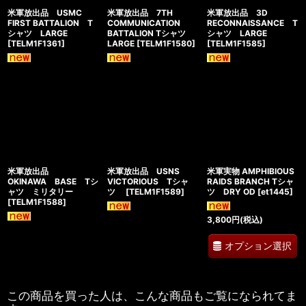
米軍放出品 USMC
米軍放出品 7TH
米軍放出品 3D
FIRST BATTALION T
COMMUNICATION
RECONNAISSANCE T
シャツ LARGE
BATTALION Tシャツ
シャツ LARGE
[
TELM1F1361
]
LARGE
[
TELM1F1580
]
[
TELM1F1585
]
米軍放出品
米軍放出品 USNS
米軍実物 AMPHIBIOUS
OKINAWA BASE Tシ
VICTORIOUS Tシャ
RAIDS BRANCH Tシャ
ャツ ミリタリー
ツ
[
TELM1F1589
]
ツ DRY OD
[
et1445
]
[
TELM1F1588
]
3,800
円
(税込)
オプション選択
この商品を買った人は、こんな商品もご覧になられてま