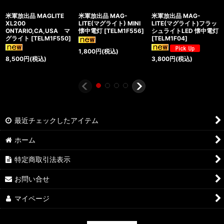
米軍放出品 MAGLITE
米軍放出品 MAG-
米軍放出品 MAG-
XL200
LITE(マグライト) MINI
LITE(マグライト)フラッ
ONTARIO,CA,USA マ
懐中電灯
[
TELM1F556
]
シュライトLED 懐中電灯
グライト
[
TELM1F550
]
[
TELM1F04
]
1,800
円
(税込)
8,500
円
(税込)
3,800
円
(税込)
最近チェックしたアイテム
ホーム
特定商取引法表示
お問い合せ
マイページ