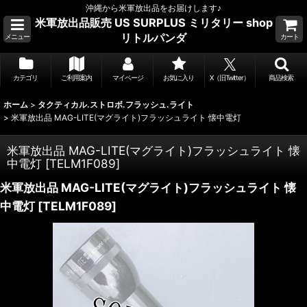
沖縄から米軍放出品をお届けします♪
米軍放出品販売 US SURPLUS ミリタリー shop
リトルパンダ
メニュー
カート
カテゴリ
ご利用案内
マイページ
お気に入り
X（旧Twitter）
商品検索
ホーム
>
タクティカル.ストロボ.フラッシュ.ライト
>
米軍放出品 MAG-LITE(マグライト)フラッシュライト 懐中電灯
米軍放出品 MAG-LITE(マグライト)フラッシュライト 懐
中電灯
[
TELM1F089
]
米軍放出品 MAG-LITE(マグライト)フラッシュライト 懐
中電灯
[
TELM1F089
]