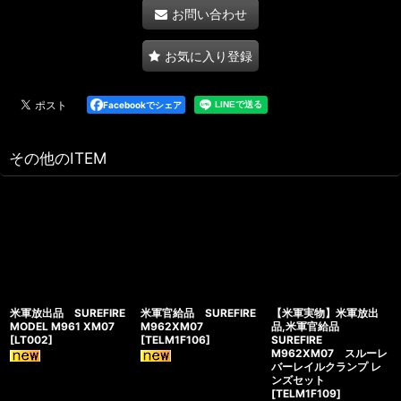
お問い合わせ
お気に入り登録
Facebookでシェア
その他のITEM
米軍放出品 SUREFIRE
米軍官給品 SUREFIRE
【米軍実物】米軍放出
MODEL M961 XM07
M962XM07
品,米軍官給品
[
LT002
]
[
TELM1F106
]
SUREFIRE
M962XM07 スルーレ
バーレイルクランプ レ
ンズセット
[
TELM1F109
]