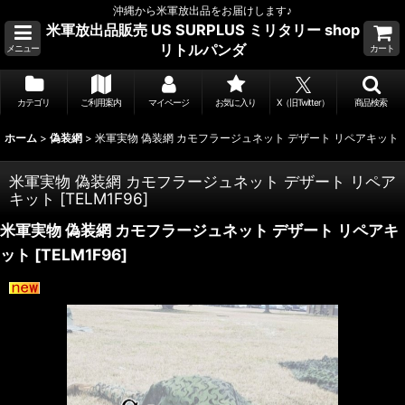
沖縄から米軍放出品をお届けします♪
米軍放出品販売 US SURPLUS ミリタリー shop
リトルパンダ
メニュー
カート
カテゴリ
ご利用案内
マイページ
お気に入り
X（旧Twitter）
商品検索
ホーム
>
偽装網
>
米軍実物 偽装網 カモフラージュネット デザート リペアキット
米軍実物 偽装網 カモフラージュネット デザート リペア
キット
[
TELM1F96
]
米軍実物 偽装網 カモフラージュネット デザート リペアキ
ット
[
TELM1F96
]