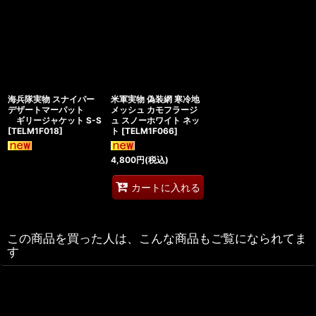
海兵隊実物 スナイパー
米軍実物 偽装網 寒冷地
デザートマーパット
メッシュ カモフラージ
ギリージャケット S-S
ュ スノーホワイト ネッ
[
TELM1F018
]
ト
[
TELM1F066
]
4,800
円
(税込)
カートに入れる
この商品を買った人は、こんな商品もご覧になられてま
す