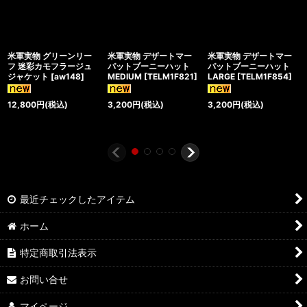
米軍実物 グリーンリー
米軍実物 デザートマー
米軍実物 デザートマー
フ 迷彩カモフラージュ
パットブーニーハット
パットブーニーハット
ジャケット
[
aw148
]
MEDIUM
[
TELM1F821
]
LARGE
[
TELM1F854
]
12,800
円
(税込)
3,200
円
(税込)
3,200
円
(税込)
最近チェックしたアイテム
ホーム
特定商取引法表示
お問い合せ
マイページ