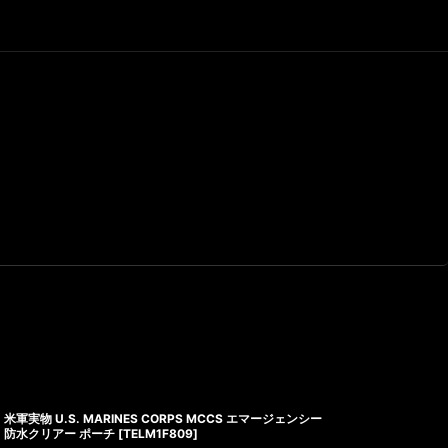
米軍実物 U.S. MARINES CORPS MCCS エマージェンシー
防水クリアー ポーチ
[
TELM1F809
]