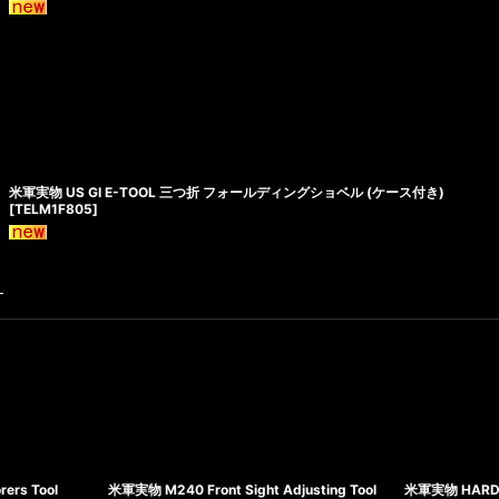
米軍実物 US GI E-TOOL 三つ折 フォールディングショベル (ケース付き)
[
TELM1F805
]
す
ers Tool
米軍実物 M240 Front Sight Adjusting Tool
米軍実物 HARD