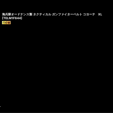
海兵隊オードナンス製 タクティカル ガンファイターベルト コヨーテ XL
[
TELM1F644
]
す