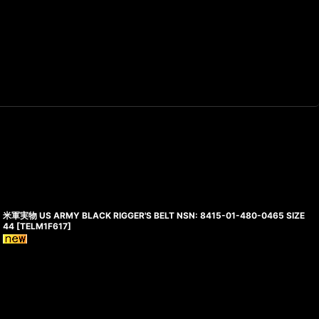
米軍実物 US ARMY BLACK RIGGER'S BELT NSN: 8415-01-480-0465 SIZE
44
[
TELM1F617
]