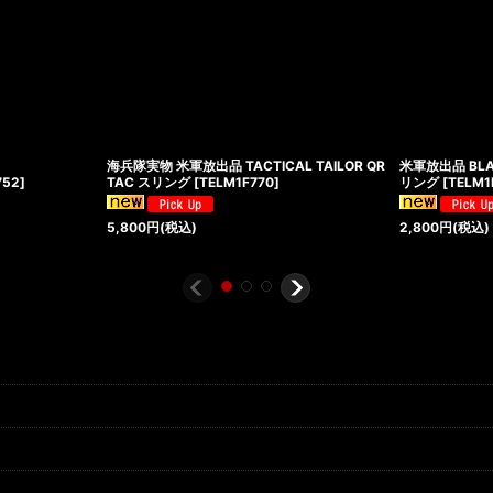
海兵隊実物 米軍放出品 TACTICAL TAILOR QR
米軍放出品 BLA
752
]
TAC スリング
[
TELM1F770
]
リング
[
TELM1
5,800
円
(税込)
2,800
円
(税込)