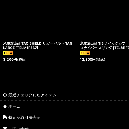
米軍放出品 TAC SHIELD リガー ベルト TAN
米軍放出品 TIS クイックカフ
LARGE
[
TELM1F567
]
スナイパー スリング
[
TELM1F
3,200
円
(税込)
12,800
円
(税込)
最近チェックしたアイテム
ホーム
特定商取引法表示
お問い合せ