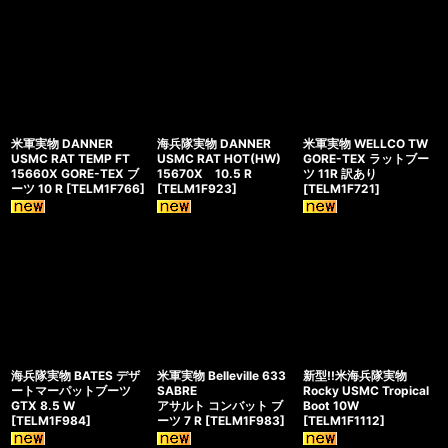
米軍実物 DANNER
海兵隊実物 DANNER
米軍実物 WELLCO TW
USMC RAT TEMP FT
USMC RAT HOT(HW)
GORE-TEX ラットブー
15660X GORE-TEX ブ
15670X 10.5 R
ツ 11R 訳あり
ーツ 10 R
[
TELM1F766
]
[
TELM1F923
]
[
TELM1F721
]
海兵隊実物 BATES デザ
米軍実物 Belleville 633
新型!!米海兵隊実物
ートマーパットブーツ
SABRE
Rocky USMC Tropical
GTX 8.5 W
アサルト コンバット ブ
Boot 10W
[
TELM1F984
]
ーツ 7 R
[
TELM1F983
]
[
TELM1F1112
]