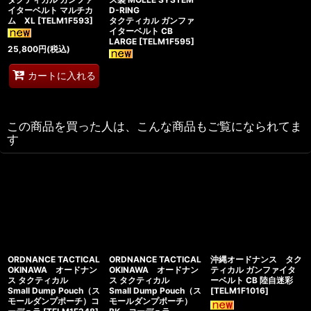
イターベルト マルチカ
D-RING
ム XL
[
TELM1F593
]
タクティカル ガンファ
イターベルト CB
LARGE
[
TELM1F595
]
25,800
円
(税込)
カートに入れる
この商品を買った人は、こんな商品もご覧になられてま
す
ORDNANCE TACTICAL
ORDNANCE TACTICAL
沖縄オードナンス タク
OKINAWA オードナン
OKINAWA オードナン
ティカル ガンファイタ
ス タクティカル
ス タクティカル
ーベルト CB 陸自迷彩
Small Dump Pouch（ス
Small Dump Pouch（ス
[
TELM1F1016
]
モールダンプポーチ）コ
モールダンプポーチ）