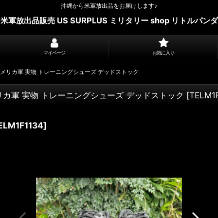
沖縄から米軍放出品をお届けします♪
米軍放出品販売 US SURPLUS ミリタリー shop リトルパンダ
マイページ
お気に入り
ty Black アメリカ軍 実物 トレーニングシューズ デッドストック
Black アメリカ軍 実物 トレーニングシューズ デッドストック
[
TELM1
ELM1F1134
]