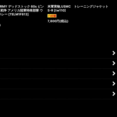
ARMY デッドストック 60s ビン
米軍実物,USMC トレーニングジャケット
ム戦争 アメリカ陸軍特殊部隊 ウ
S-R
[
tw110
]
ベレー
[
TELM1F813
]
7,800
円
(税込)
)