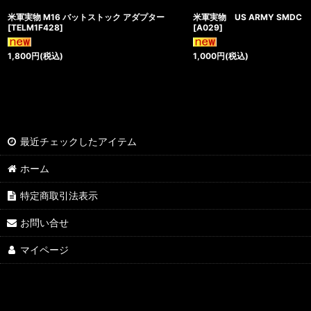
米軍実物 M16 バットストック アダプター
米軍実物 US ARMY SMD
[
TELM1F428
]
[
A029
]
1,800
円
(税込)
1,000
円
(税込)
最近チェックしたアイテム
ホーム
特定商取引法表示
お問い合せ
マイページ