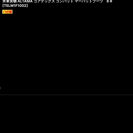
米軍実物 ALTAMA ゴアテックス コンバット マーパットブーツ 8 R
[
TELM1F1002
]
す