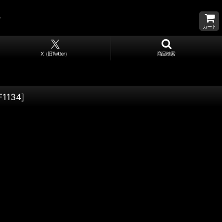
カート
X（旧Twitter）
商品検索
F1134
]