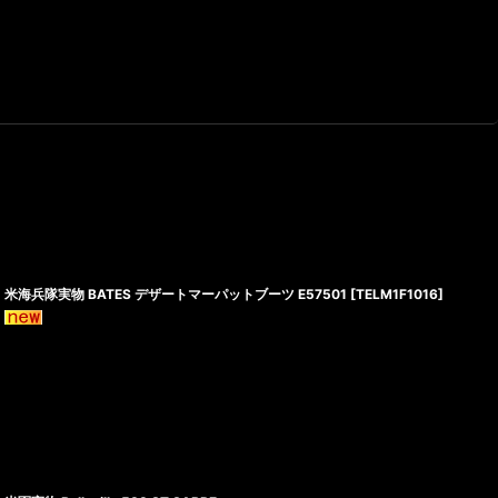
米海兵隊実物 BATES デザートマーパットブーツ E57501
[
TELM1F1016
]