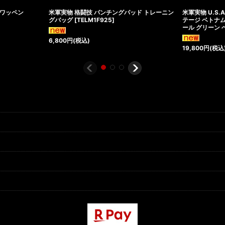
C ワッペン
米軍実物 格闘技 パンチングパッド トレーニン
米軍実物 U.S.
グバッグ
[
TELM1F925
]
テージ ベトナ
ール グリーン 
6,800
円
(税込)
19,800
円
(税込