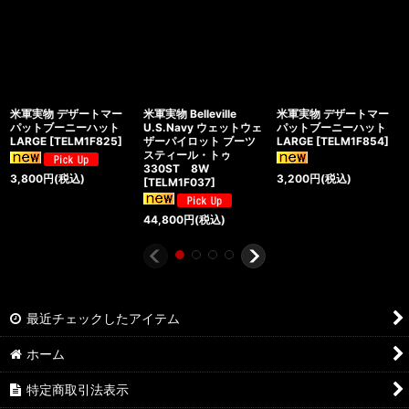
米軍実物 デザートマー
米軍実物 Belleville
米軍実物 デザートマー
パットブーニーハット
U.S.Navy ウェットウェ
パットブーニーハット
LARGE
[
TELM1F825
]
ザーパイロット ブーツ
LARGE
[
TELM1F854
]
スティール・トゥ
330ST 8W
3,800
円
(税込)
3,200
円
(税込)
[
TELM1F037
]
44,800
円
(税込)
最近チェックしたアイテム
ホーム
特定商取引法表示