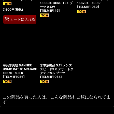
15660X GORE-TEX ブ
15670X 10.5R
ーツ 9,5W
[
TELM1F1059
]
7,500
円
(税込)
[
TELM1F149
]
カートに入れる
海兵隊実物 DANNER
米軍放出品 5.11 メンズ
USMC RAT 8" MOJAVE
スピード3.0 デザートタ
15676 9.5 R
クティカル ブーツ
[
TELM1F1056
]
[
TELM1F1054
]
この商品を買った人は、こんな商品もご覧になられてま
す