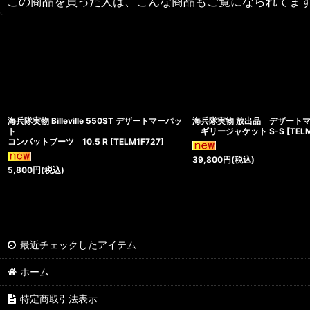
この商品を買った人は、こんな商品もご覧になられてま
海兵隊実物 Billeville 550ST デザートマーパッ
海兵隊実物 放出品 デザート
ト
ギリージャケット S-S
[
TEL
コンバットブーツ 10.5 R
[
TELM1F727
]
39,800
円
(税込)
5,800
円
(税込)
最近チェックしたアイテム
ホーム
特定商取引法表示