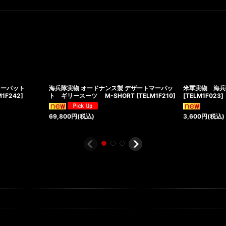
す
マーパット
海兵隊実物 オードナンス製 デザートマーパッ
米軍実物 海兵隊
M1F242
]
ト ギリースーツ M-SHORT
[
TELM1F210
]
[
TELM1F023
]
69,800
円
(税込)
3,600
円
(税込)