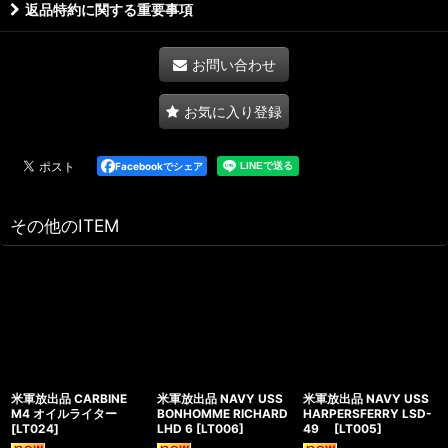
返品特約に関する重要事項
お問い合わせ
お気に入り登録
Facebookでシェア
その他のITEM
米軍放出品 CARBINE
米軍放出品 NAVY USS
米軍放出品 NAVY USS
M4 オイルライター
BONHOMME RICHARD
HARPERSFERRY LSD-
[
LT024
]
LHD 6
[
LT006
]
49
[
LT005
]