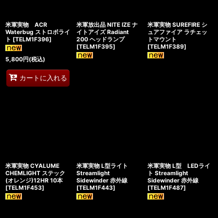
米軍実物 ACR
米軍放出品 NITE IZE ナ
米軍実物 SUREFIRE シ
Waterbug ストロボライ
イトアイズ Radiant
ュアファイア ラチェッ
ト
[
TELM1F396
]
200 ヘッドランプ
トマウント
[
TELM1F395
]
[
TELM1F389
]
5,800
円
(税込)
カートに入れる
米軍実物 CYALUME
米軍実物 L型ライト
米軍実物 L型 LEDライ
CHEMLIGHT ステック
Streamlight
ト Streamlight
(オレンジ)12HR 10本
Sidewinder 赤外線
Sidewinder 赤外線
[
TELM1F453
]
[
TELM1F443
]
[
TELM1F487
]