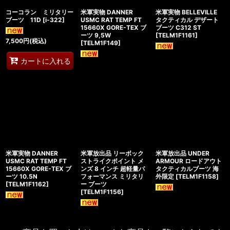
コーコラン ミリタリー
米軍実物 DANNER
米軍実物 BELLEVILLE
ブーツ 11D
[
i-322
]
USMC RAT TEMP FT
タクティカル デザート
15660X GORE-TEX ブ
ブーツ C312 ST
ーツ 9,5W
[
TELM1F1161
]
7,500
円
(税込)
[
TELM1F149
]
カートに入れる
米軍実物 DANNER
米軍放出品 リーボック
米軍放出品 UNDER
USMC RAT TEMP FT
ストライクポイント メ
ARMOUR ロードアウト
15660X GORE-TEX ブ
ンズ 8 インチ 超軽量パ
タクティカルブーツ 海
ーツ 10.5N
フォーマンス ミリタリ
外限定
[
TELM1F1158
]
[
TELM1F1162
]
ー ブーツ
[
TELM1F1156
]