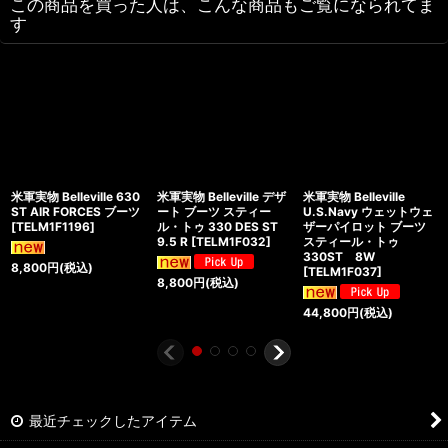
この商品を買った人は、こんな商品もご覧になられてま
す
米軍実物 Belleville 630
米軍実物 Belleville デザ
米軍実物 Belleville
ST AIR FORCES ブーツ
ート ブーツ スティー
U.S.Navy ウェットウェ
[
TELM1F1196
]
ル・トゥ 330 DES ST
ザーパイロット ブーツ
9.5 R
[
TELM1F032
]
スティール・トゥ
330ST 8W
8,800
円
(税込)
[
TELM1F037
]
8,800
円
(税込)
44,800
円
(税込)
最近チェックしたアイテム