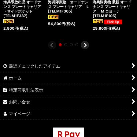
海兵隊放出品 オードナ
海兵隊実物 オードナン
海兵隊実物 最新 オード
ンス プレートキャリア
ス プレートキャリア L
ナンス プレートキャリ
・サイドポケット
[
TELM1F305
]
ア M コヨーテ
[
TELM1F387
]
[
TELM1F105
]
54,800
円
(税込)
2,800
円
(税込)
29,800
円
(税込)
最近チェックしたアイテム
ホーム
特定商取引法表示
お問い合せ
マイページ