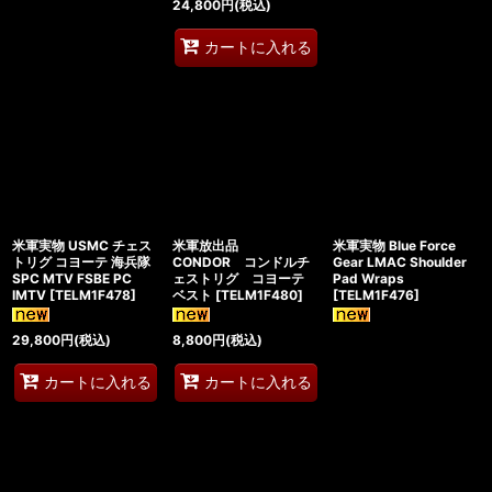
24,800
円
(税込)
カートに入れる
米軍実物 USMC チェス
米軍放出品
米軍実物 Blue Force
トリグ コヨーテ 海兵隊
CONDOR コンドルチ
Gear LMAC Shoulder
SPC MTV FSBE PC
ェストリグ コヨーテ
Pad Wraps
IMTV
[
TELM1F478
]
ベスト
[
TELM1F480
]
[
TELM1F476
]
29,800
円
(税込)
8,800
円
(税込)
カートに入れる
カートに入れる