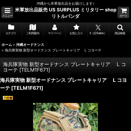
沖縄から米軍放出品をお届けします♪
米軍放出品販売 US SURPLUS ミリタリー shop
リトルパンダ
メニュー
カート
カテゴリ
ご利用案内
マイページ
お気に入り
X（旧Twitter）
商品検索
ホーム
>
沖縄オードナンス
>
海兵隊実物 新型オードナンス プレートキャリア L コヨーテ
海兵隊実物 新型オードナンス プレートキャリア L コ
ヨーテ
[
TELM1F671
]
海兵隊実物 新型オードナンス プレートキャリア L コヨ
ーテ
[
TELM1F671
]