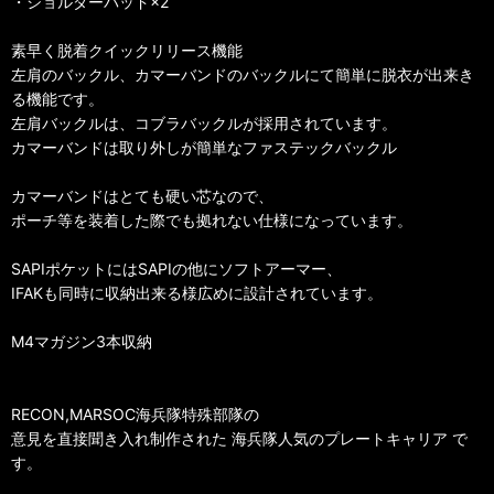
・ショルダーパッド×2
素早く脱着クイックリリース機能
左肩のバックル、カマーバンドのバックルにて簡単に脱衣が出来き
る機能です。
左肩バックルは、コブラバックルが採用されています。
カマーバンドは取り外しが簡単なファステックバックル
カマーバンドはとても硬い芯なので、
ポーチ等を装着した際でも拠れない仕様になっています。
SAPIポケットにはSAPIの他にソフトアーマー、
IFAKも同時に収納出来る様広めに設計されています。
M4マガジン3本収納
RECON,MARSOC海兵隊特殊部隊の
意見を直接聞き入れ制作された 海兵隊人気のプレートキャリア で
す。