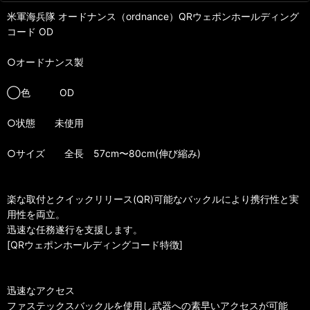
米軍海兵隊 オードナンス（ordnance）QRウェポンホールディング
コード OD
○オードナンス製
◯色 OD
○状態 未使用
○サイズ 全長 57cm〜80cm(伸び縮み)
楽な取付とクイックリリース(QR)可能なバックルにより携行性と実
用性を両立。
迅速な任務遂行を支援します。
[QRウェポンホールディングコード特徴]
迅速なアクセス
ファステックスバックルを使用し武器への素早いアクセスが可能