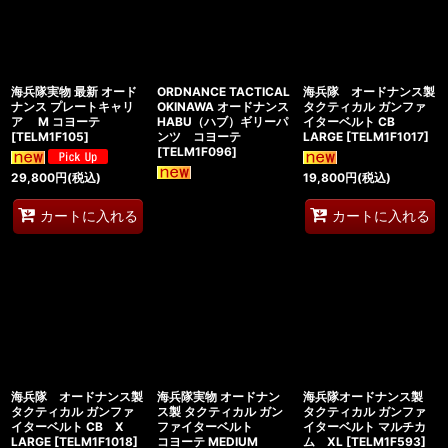
海兵隊実物 最新 オード
ORDNANCE TACTICAL
海兵隊 オードナンス製
ナンス プレートキャリ
OKINAWA オードナンス
タクティカル ガンファ
ア M コヨーテ
HABU（ハブ）ギリーパ
イターベルト CB
[
TELM1F105
]
ンツ コヨーテ
LARGE
[
TELM1F1017
]
[
TELM1F096
]
29,800
円
(税込)
19,800
円
(税込)
カートに入れる
カートに入れる
海兵隊 オードナンス製
海兵隊実物 オードナン
海兵隊オードナンス製
タクティカル ガンファ
ス製 タクティカル ガン
タクティカル ガンファ
イターベルト CB X
ファイターベルト
イターベルト マルチカ
LARGE
[
TELM1F1018
]
コヨーテ MEDIUM
ム XL
[
TELM1F593
]