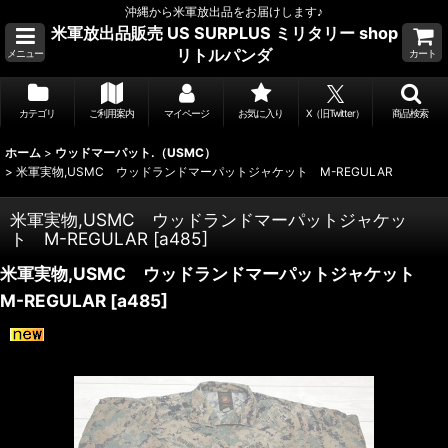
沖縄から米軍放出品をお届けします♪
米軍放出品販売 US SURPLUS ミリタリー shop
リトルパンダ
メニュー
カート
カテゴリ
ご利用案内
マイページ
お気に入り
X（旧Twitter）
商品検索
ホーム
>
ウッドマーパット.（USMC）
>
米軍実物,USMC ウッドランドマーパットジャケット M-REGULAR
米軍実物,USMC ウッドランドマーパットジャケッ
ト M-REGULAR
[
a485
]
米軍実物,USMC ウッドランドマーパットジャケット
M-REGULAR
[
a485
]