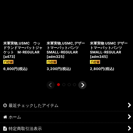
米軍実物,USMC ウッ
米軍実物,USMC,デザー
米軍実物 USMC デザー
ドランドマーパットジャ
トマーパットパンツ
トマーパットパンツ
ケット M-REGULAR
SMALL-REGULAR
SMALL-REGULAR
[
a473
]
[
adm325
]
[
adm345
]
6,800
円
(税込)
3,200
円
(税込)
2,800
円
(税込)
最近チェックしたアイテム
ホーム
特定商取引法表示