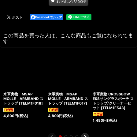
お気に入り登録
Facebookでシェア
この商品を買った人は、こんな商品もご覧になられてま
す
米軍実物 MSAP
米軍実物 MSAP
米軍実物 CROSSBOW
MOLLE ARMBAND ス
MOLLE ARMBAND ス
ESSサングラスポーチ ス
トラップ
[
TELM1F018
]
トラップ
[
TELM1F017
]
トラップ/クリーナーセ
ット
[
TELM1F543
]
4,800
円
(税込)
4,800
円
(税込)
1,480
円
(税込)