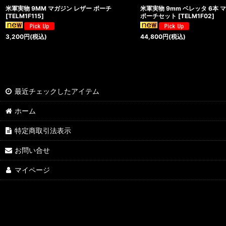
米軍実物 9MM マガジン レザー ポーチ
米軍実物 9mm ベレッタ 6本 マ
[
TELM1F115
]
ポーチセット
[
TELM1F02
]
3,200
円
(税込)
44,800
円
(税込)
最近チェックしたアイテム
ホーム
特定商取引法表示
お問い合せ
マイページ