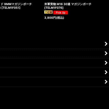
イド 9MMマガジンポーチ
米軍実物 M16 30連 マガジンポーチ
G
[
TELM1F051
]
[
TELM1F076
]
3,800
円
(税込)