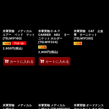
米軍実物 メディカル
米軍実物 C-A-T
米軍実物 CAT 止血
エアー ベッド マット
CARRIER ABU ター
帯 ターニケット
[
TELM1F160
]
ニケット ホルダー
[
TELM1F280
]
[
TELM1F324
]
2,800
円
(税込)
2,800
円
(税込)
カートに入れる
カートに入れる
米軍実物 メディカル
米軍実物 メディカル
米軍実物 オードナンス
シザース
シザース
[
TELM1F282
]
ターニケット ホルダー