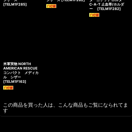
[
TELM1F285
]
C-A-T 止血帯/ホルダ
ー
[
TELM1F282
]
米軍実物 NORTH
AMERICAN RESCUE
コンパクト メディカ
ル シザー
[
TELM1F163
]
この商品を買った人は、こんな商品もご覧になられてま
す