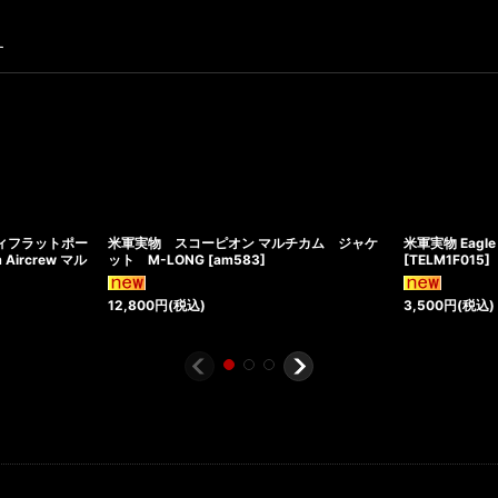
す
ティフラットポー
米軍実物 スコーピオン マルチカム ジャケ
米軍実物 Eagle 
 Aircrew マル
ット M-LONG
[
am583
]
[
TELM1F015
]
12,800
円
(税込)
3,500
円
(税込)