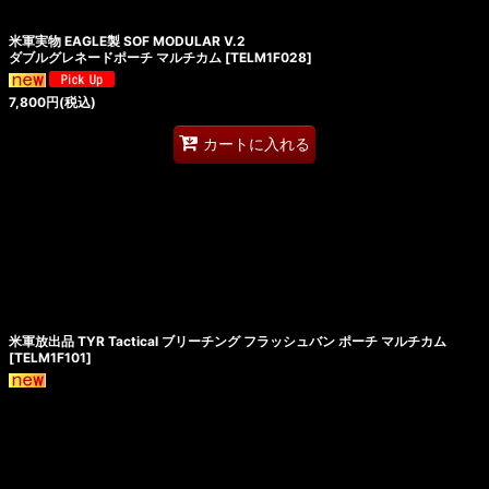
米軍実物 EAGLE製 SOF MODULAR V.2
ダブルグレネードポーチ マルチカム
[
TELM1F028
]
7,800
円
(税込)
カートに入れる
米軍放出品 TYR Tactical ブリーチング フラッシュバン ポーチ マルチカム
[
TELM1F101
]