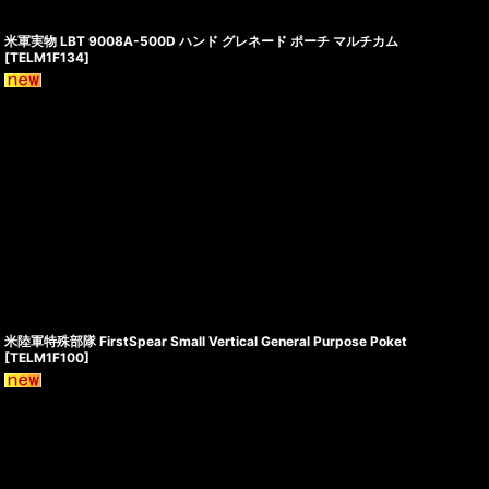
米軍実物 LBT 9008A-500D ハンド グレネード ポーチ マルチカム
[
TELM1F134
]
米陸軍特殊部隊 FirstSpear Small Vertical General Purpose Poket
[
TELM1F100
]