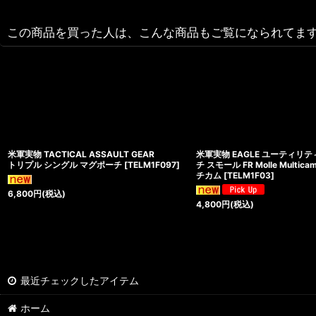
この商品を買った人は、こんな商品もご覧になられてま
米軍実物 TACTICAL ASSAULT GEAR
米軍実物 EAGLE ユーティリ
トリプル シングル マグポーチ
[
TELM1F097
]
チ スモール FR Molle Multicam
チカム
[
TELM1F03
]
6,800
円
(税込)
4,800
円
(税込)
最近チェックしたアイテム
ホーム