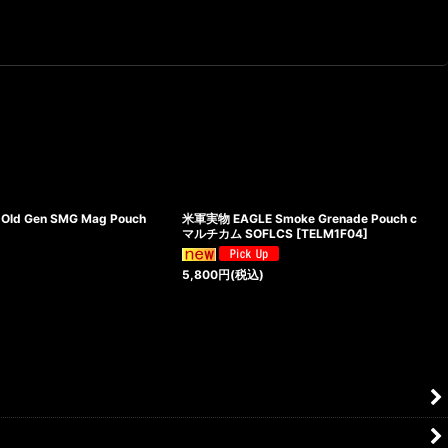
Old Gen SMG Mag Pouch
米軍実物 EAGLE Smoke Grenade Pouch c
マルチカム SOFLCS
[
TELM1F04
]
5,800
円
(税込)