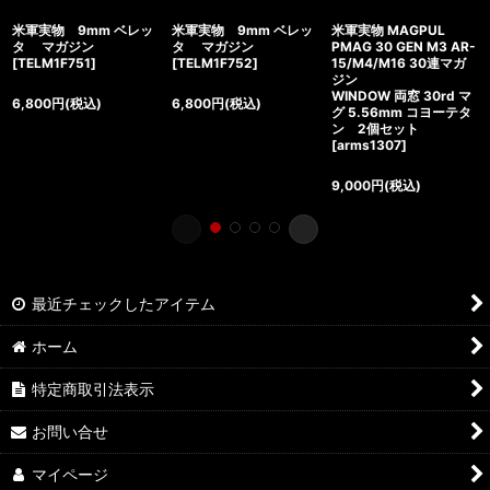
米軍実物 9mm ベレッ
米軍実物 9mm ベレッ
米軍実物 MAGPUL
タ マガジン
タ マガジン
PMAG 30 GEN M3 AR-
[
TELM1F751
]
[
TELM1F752
]
15/M4/M16 30連マガ
ジン
WINDOW 両窓 30rd マ
6,800
円
(税込)
6,800
円
(税込)
グ 5.56mm コヨーテタ
ン 2個セット
[
arms1307
]
9,000
円
(税込)
最近チェックしたアイテム
ホーム
特定商取引法表示
お問い合せ
マイページ