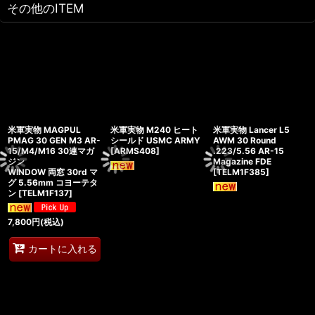
その他のITEM
米軍実物 MAGPUL
米軍実物 M240 ヒート
米軍実物 Lancer L5
PMAG 30 GEN M3 AR-
シールド USMC ARMY
AWM 30 Round
15/M4/M16 30連マガ
[
ARMS408
]
.223/5.56 AR-15
ジン
Magazine FDE
WINDOW 両窓 30rd マ
[
TELM1F385
]
グ 5.56mm コヨーテタ
ン
[
TELM1F137
]
7,800
円
(税込)
カートに入れる