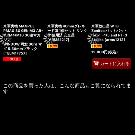
米軍実物 MAGPUL
米軍実物 40mmグレネ
米軍放出品 WTB
PMAG 30 GEN M3 AR-
ード弾 1個セット リンク
Zenitco バットパット
15/M4/M16 30連マガ
付 使用済 安全品
for PT-1/5 and PT-3
ジン
[
ARMS1217
]
Stocks
[
arms1212
]
WINDOW 両窓 30rd マ
グ 5.56mmブラック
12,800
円
(税込)
[
TELM1F757
]
カートに入れる
この商品を買った人は、こんな商品もご覧になられてま
す